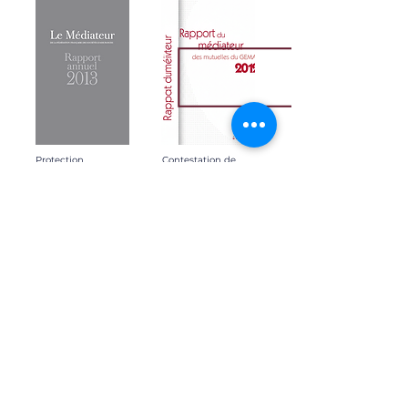
Protection
Contestation de
Juridique
l’évaluation des
Condition de la
dommages et de
garantie
leur origine par les
experts